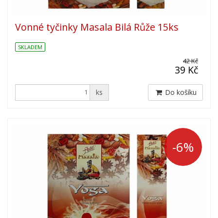
Vonné tyčinky Masala Bilá Růže 15ks
SKLADEM
42 Kč
39 Kč
ks
Do košíku
-6%