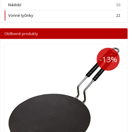
Nádobí
36
Vonné tyčinky
22
Oblíbené produkty
-13%