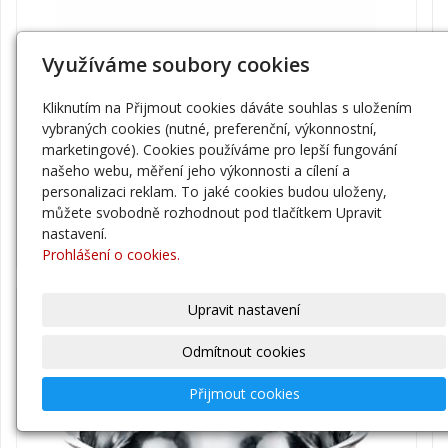
Využíváme soubory cookies
Satya Vonné tyčinky Nag Champa 15
g
Kliknutím na Přijmout cookies dáváte souhlas s uložením
vybraných cookies (nutné, preferenční, výkonnostní,
SKLADEM
marketingové). Cookies používáme pro lepší fungování
Cena:
našeho webu, měření jeho výkonnosti a cílení a
35 Kč
personalizaci reklam. To jaké cookies budou uloženy,
můžete svobodně rozhodnout pod tlačítkem Upravit
nastavení.
ks
Do košíku
Prohlášení o cookies.
Upravit nastavení
-9%
Odmítnout cookies
Přijmout cookies