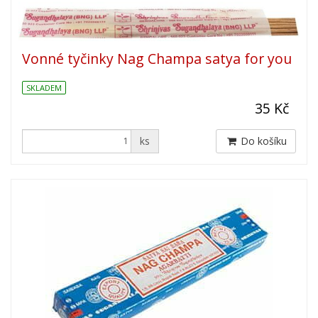
Vonné tyčinky Nag Champa satya for you
SKLADEM
35 Kč
ks
Do košíku