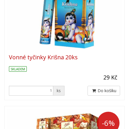
Vonné tyčinky Krišna 20ks
SKLADEM
29 Kč
ks
Do košíku
-6%