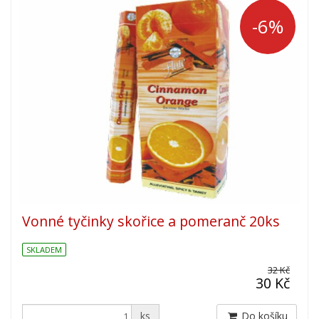
-6%
Vonné tyčinky skořice a pomeranč 20ks
SKLADEM
32 Kč
30 Kč
ks
Do košíku