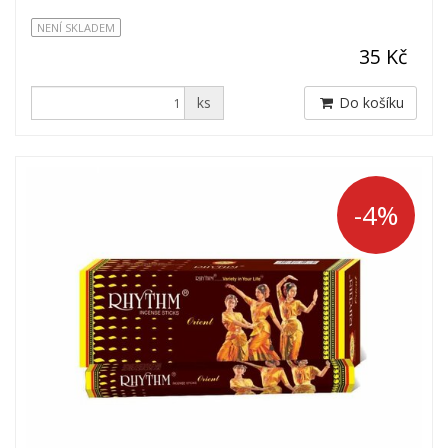
NENÍ SKLADEM
35 Kč
ks
Do košíku
-4%