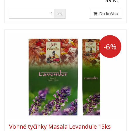
39 Kč
ks
Do košíku
-6%
Vonné tyčinky Masala Levandule 15ks