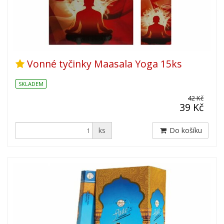
Vonné tyčinky Maasala Yoga 15ks
SKLADEM
42 Kč
39 Kč
ks
Do košíku