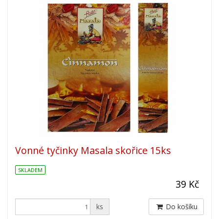
Vonné tyčinky Masala skořice 15ks
SKLADEM
39 Kč
ks
Do košíku