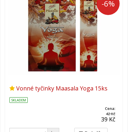
-6%
Vonné tyčinky Maasala Yoga 15ks
SKLADEM
Cena:
42 Kč
39 Kč