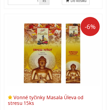
ks
Do košíku
-6%
Vonné tyčinky Masala Úleva od
stresu 15ks