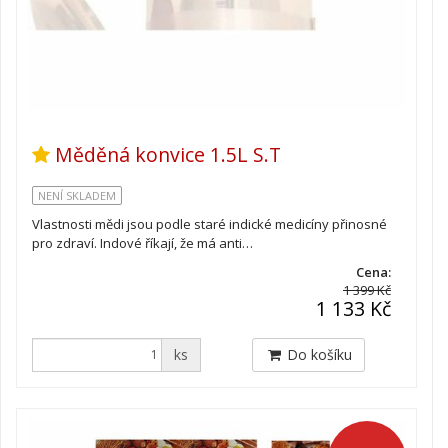
Měděná konvice 1.5L S.T
NENÍ SKLADEM
Vlastnosti mědi jsou podle staré indické medicíny přinosné
pro zdraví. Indové říkají, že má anti…
Cena:
1 399 Kč
1 133 Kč
ks
Do košíku