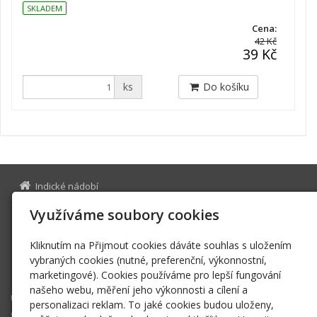
SKLADEM
Cena:
42 Kč
39 Kč
ks
Do košíku
Indické nádobí
Na Bělidle 975/17
Využíváme soubory cookies
150 00 Praha 5
28354133
IČ
Kliknutím na Přijmout cookies dáváte souhlas s uložením
indickenadobi@gmail.com
vybraných cookies (nutné, preferenční, výkonnostní,
+420 776 227 854
marketingové). Cookies používáme pro lepší fungování
našeho webu, měření jeho výkonnosti a cílení a
Úvodní stránka
personalizaci reklam. To jaké cookies budou uloženy,
O nás