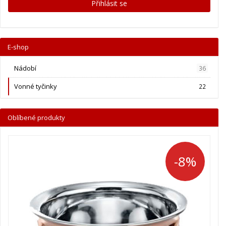
Přihlásit se
E-shop
Nádobí
36
Vonné tyčinky
22
Oblíbené produkty
-8%