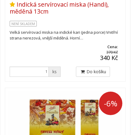
Indická servírovací miska (Handi),
měděná 13cm
NENÍ SKLADEM
Velká servírovací miska na indické kari (jedna porce) Vnitřní
strana nerezová, vnější měděná. Horní…
Cena:
370 Kč
340 Kč
ks
Do košíku
-6%