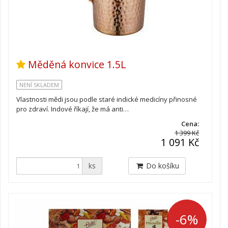
Měděná konvice 1.5L
NENÍ SKLADEM
Vlastnosti mědi jsou podle staré indické medicíny přinosné
pro zdraví. Indové říkají, že má anti…
Cena:
1 399 Kč
1 091 Kč
ks
Do košíku
-6%