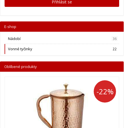
Přihlásit se
E-shop
Nádobí
36
Vonné tyčinky
22
Oblíbené produkty
-22%