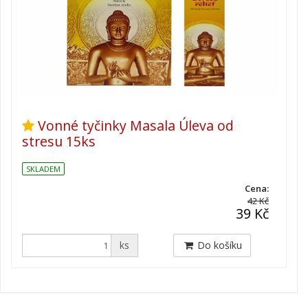
Vonné tyčinky Masala Úleva od
stresu 15ks
SKLADEM
Cena:
42 Kč
39 Kč
ks
Do košíku