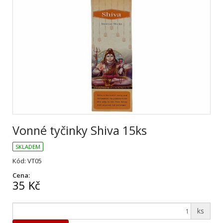
Vonné tyčinky Shiva 15ks
SKLADEM
Kód: VT05
Cena:
35 Kč
ks