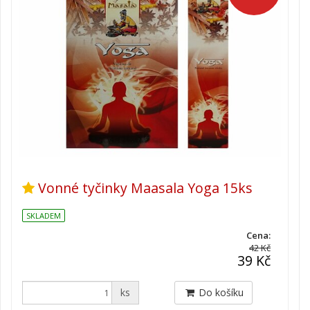
Vonné tyčinky Maasala Yoga 15ks
SKLADEM
Cena:
42 Kč
39 Kč
ks
Do košíku