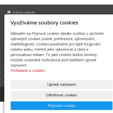
Indické nádobí
Na Bělidle 975/17
Využíváme soubory cookies
150 00 Praha 5
28354133
IČ
Kliknutím na Přijmout cookies dáváte souhlas s uložením
indickenadobi@gmail.com
vybraných cookies (nutné, preferenční, výkonnostní,
+420 776 227 854
marketingové). Cookies používáme pro lepší fungování
našeho webu, měření jeho výkonnosti a cílení a
Úvodní stránka
personalizaci reklam. To jaké cookies budou uloženy,
O nás
můžete svobodně rozhodnout pod tlačítkem Upravit
Aktuality
nastavení.
E-shop
Prohlášení o cookies.
Kontakt
Jak nakupovat
Upravit nastavení
© 2026
Indické nádobí
|
Mapa webu
Odmítnout cookies
Přijmout cookies
-
webové stránky
s AI,
doména
a
webhosting
u jediného