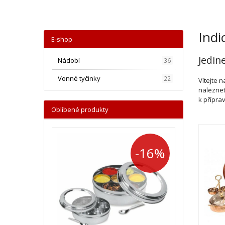
Indi
E-shop
Jedin
Nádobí
36
Vonné tyčinky
22
Vítejte 
naleznet
k příprav
Oblíbené produkty
-16%