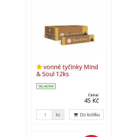
vonné tyčinky Mind
& Soul 12ks
SKLADEM
Cena:
45 Kč
ks
Do košíku