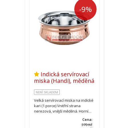
-9%
Indická servírovací
miska (Handi), měděná
NENÍ SKLADEM
Velká servírovací miska na indické
kari (1 porce) Vnitřní strana
nerezová, vnější měděná. Horní…
Cena:
370 Kč