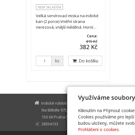
NENÍ SKLADEM
Velká servírovací miska na indické
kari (2 porce) Vnitřní strana
nerezová, vnější měděná. Horní…
Cena:
415 Kč
382 Kč
ks
Do košíku
Využíváme soubory
Indické nádobí
indickena
Na Bělidle 975/17
+420 776 2
Kliknutím na Přijmout cookie
Cookies používáme pro lepší 
150 00 Praha 5
budou uloženy, můžete svobo
28354133
IČ
Prohlášení o cookies.