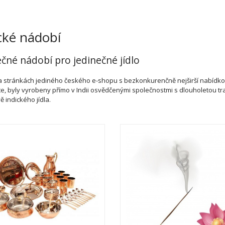
cké nádobí
ečné nádobí pro jedinečné jídlo
na stránkách jediného českého e-shopu s bezkonkurenčně nejširší nabídko
e, byly vyrobeny přímo v Indii osvědčenými společnostmi s dlouholetou tradi
ě indického jídla.