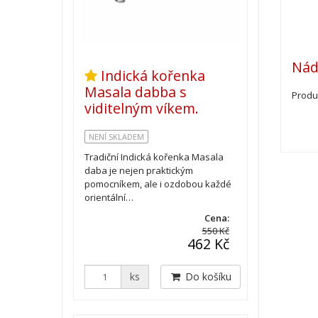
Nád
Indická kořenka
Masala dabba s
Produ
viditelným víkem.
NENÍ SKLADEM
Tradiční Indická kořenka Masala
daba je nejen praktickým
pomocníkem, ale i ozdobou každé
orientální…
Cena:
550 Kč
462 Kč
ks
Do košíku