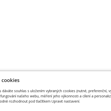
 cookies
dobi@gmail.com
Úvodní stránka
Ak
27 854
O nás
E-
s dáváte souhlas s uložením vybraných cookies (nutné, preferenční, 
fungování našeho webu, měření jeho výkonnosti a cílení a personaliz
dně rozhodnout pod tlačítkem Upravit nastavení.