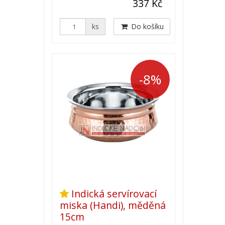
337 Kč
ks
Do košíku
-8%
Indická servírovací
miska (Handi), měděná
15cm