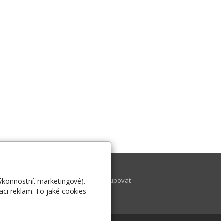
tuality
Kontakt
shop
Jak nakupovat
výkonnostní, marketingové).
aci reklam. To jaké cookies