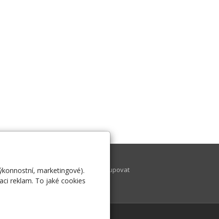
tuality
Kontakt
shop
Jak nakupovat
výkonnostní, marketingové).
aci reklam. To jaké cookies