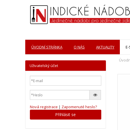
ÚVODNÍ STRÁNKA
O NÁS
AKTUALITY
E
Úvodn
Uživatelský účet
Nová registrace
|
Zapomenuté heslo?
Přihlásit se