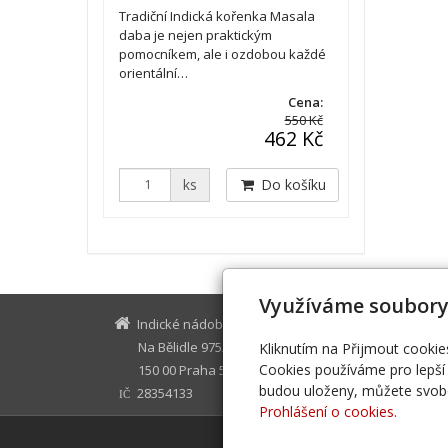
Tradiční Indická kořenka Masala
daba je nejen praktickým
pomocníkem, ale i ozdobou každé
orientální…
Cena:
550 Kč
462 Kč
ks
Do košíku
Využíváme soubory
Indické nádobí
indickena
Na Bělidle 975/17
+420 776 2
Kliknutím na Přijmout cookie
Cookies používáme pro lepší 
150 00 Praha 5
budou uloženy, můžete svobo
28354133
IČ
Prohlášení o cookies.