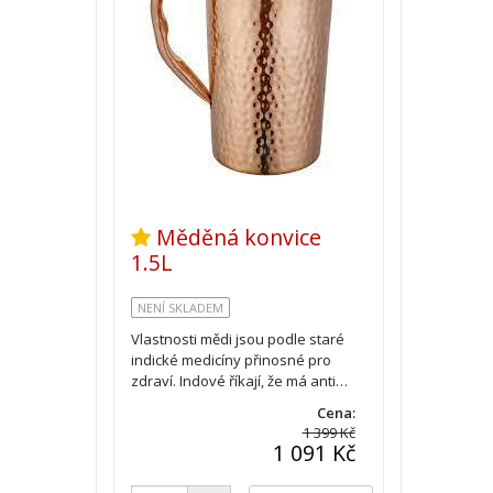
Měděná konvice
1.5L
NENÍ SKLADEM
Vlastnosti mědi jsou podle staré
indické medicíny přinosné pro
zdraví. Indové říkají, že má anti…
Cena:
1 399 Kč
1 091 Kč