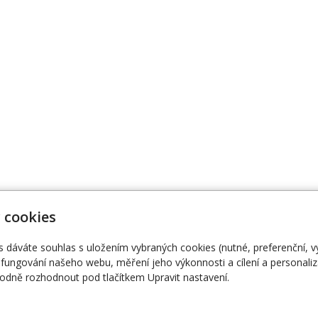
 cookies
dobi@gmail.com
Úvodní stránka
Ak
27 854
O nás
E-
s dáváte souhlas s uložením vybraných cookies (nutné, preferenční, 
fungování našeho webu, měření jeho výkonnosti a cílení a personaliz
dně rozhodnout pod tlačítkem Upravit nastavení.
© 2026
Indické nádobí
|
Mapa webu