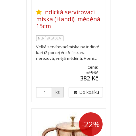
Indická servírovací
miska (Handi), měděná
15cm
NENÍ SKLADEM
Velká servírovací miska na indické
kari (2 porce) Vnitřní strana
nerezová, vnější měděná. Horní…
Cena:
415 Kč
382 Kč
ks
Do košíku
-22%