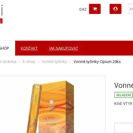
0 Kč
-SHOP
KONTAKT
JAK NAKUPOVAT
í stránka
E-shop
Vonné tyčinky
Vonné tyčinky Opium 20ks
Vonné
SKLADEM
Kód: VT19