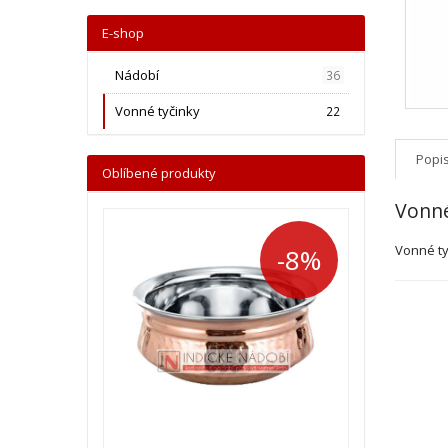
E-shop
Nádobí
36
Vonné tyčinky
22
Popi
Oblíbené produkty
Vonné
Vonné ty
-8%