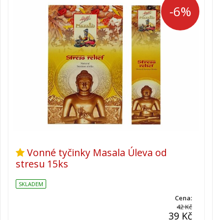
-6%
Vonné tyčinky Masala Úleva od
stresu 15ks
SKLADEM
Cena:
42 Kč
39 Kč