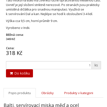
Tato miska na Balti má zvenku ručně opracovanou měděnou část.
Uvnitř je její složení striktně nerezové. Po stranách jsou prakticky
umístěná držátka pro snadnou manipulaci. Využívá se
k servírování Dal a kari. Nejlépe se hodí k obsloužení 3-4 lidí.
Výška cca 9,5 cm, horní průměr 9 cm.
Vyrobeno v Indii.
Běžná cena:
349 Kč
Cena:
318 Kč
ks
Do košíku
Popis produktu
Obrázky
Produkty v kategorii
Balti, servírovací miska měď a ocel