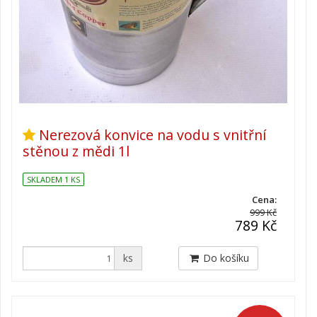
Nerezová konvice na vodu s vnitřní
stěnou z mědi 1l
SKLADEM 1 KS
Cena:
999 Kč
789 Kč
ks
Do košíku