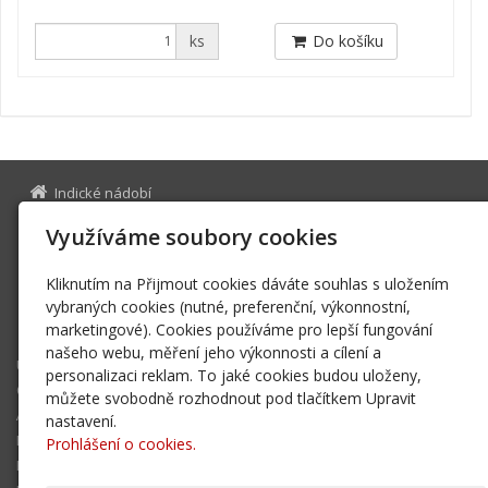
ks
Do košíku
Indické nádobí
Na Bělidle 975/17
Využíváme soubory cookies
150 00 Praha 5
28354133
IČ
Kliknutím na Přijmout cookies dáváte souhlas s uložením
indickenadobi@gmail.com
vybraných cookies (nutné, preferenční, výkonnostní,
marketingové). Cookies používáme pro lepší fungování
+420 776 227 854
našeho webu, měření jeho výkonnosti a cílení a
Úvodní stránka
personalizaci reklam. To jaké cookies budou uloženy,
O nás
můžete svobodně rozhodnout pod tlačítkem Upravit
Aktuality
nastavení.
E-shop
Prohlášení o cookies.
Kontakt