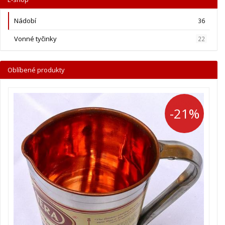
Nádobí
36
Vonné tyčinky
22
Oblíbené produkty
-21%