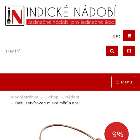
0 Kč
Hledat
Menu
Úvodní stránka
E-shop
Nádobí
Balti, servírovací miska měď a ocel
-9%