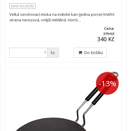
NENÍ SKLADEM
Velká servírovací miska na indické kari (jedna porce) Vnitřní
strana nerezová, vnější měděná. Horní…
Cena:
370 Kč
340 Kč
ks
Do košíku
-13%