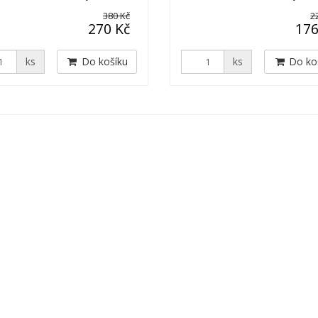
380 Kč
2
270 Kč
176
ks
Do košíku
ks
Do ko