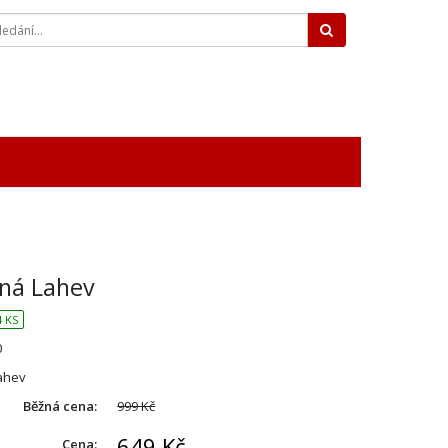
Hledat
ná Lahev
 KS
0
ahev
Běžná cena:
999 Kč
649 Kč
Cena: