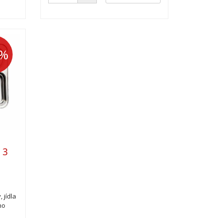
0%
 3
 jídla
ho