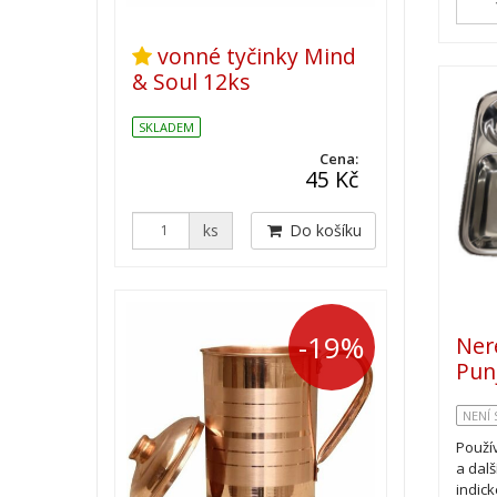
vonné tyčinky Mind
& Soul 12ks
SKLADEM
Cena:
45 Kč
ks
Do košíku
-19%
Nere
Pun
NENÍ
Použív
a dal
indic