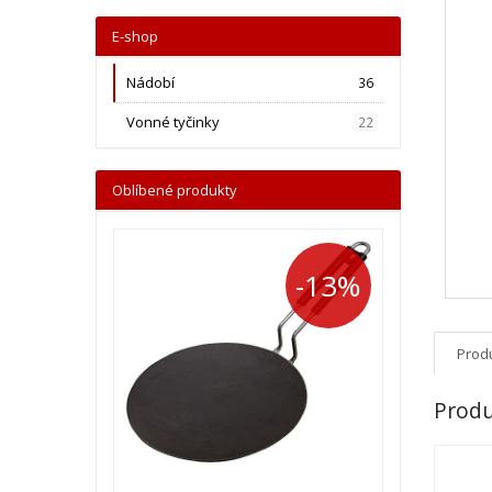
E-shop
Nádobí
36
Vonné tyčinky
22
Oblíbené produkty
-13%
Produ
Produ