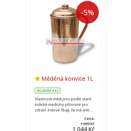
-5%
Měděná konvice 1L
SKLADEM 4 KS
Vlastnosti mědi jsou podle staré
indické medicíny přinosné pro
zdraví. Indové říkají, že má anti…
Cena:
1 099 Kč
1 044 Kč