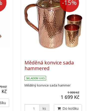
%
-15%
Měděná konvice sada
hammered
SKLADEM 6 KS
Měděný konvice sada hammer
79 Kč
 Kč
1 999 Kč
1 699 Kč
šíku
ks
Do košíku