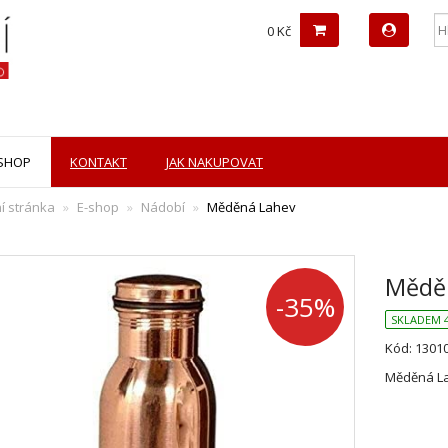
0 Kč
-SHOP
KONTAKT
JAK NAKUPOVAT
í stránka
E-shop
Nádobí
Měděná Lahev
Mědě
-35%
SKLADEM 4
Kód: 1301
Měděná L