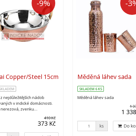
-9%
-3
ai Copper/Steel 15cm
Měděná láhev sada
 SKLADEM
SKLADEM 6 KS
z nejdůležitějších nádob
Měděná láhev sada
vaných v indické domácnosti.
1 3
ř nerezová, zvenku…
1 338
410 Kč
373 Kč
ks
Do ko