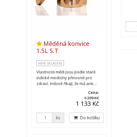
Měděná konvice
1.5L S.T
NENÍ SKLADEM
Vlastnosti mědi jsou podle staré
indické medicíny přinosné pro
zdraví. Indové říkají, že má anti…
Cena:
1 399 Kč
1 133 Kč
ks
Do košíku