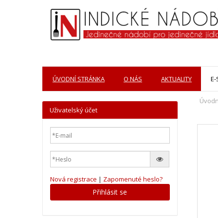
ÚVODNÍ STRÁNKA
O NÁS
AKTUALITY
E
Úvodn
Uživatelský účet
Nová registrace
|
Zapomenuté heslo?
Přihlásit se