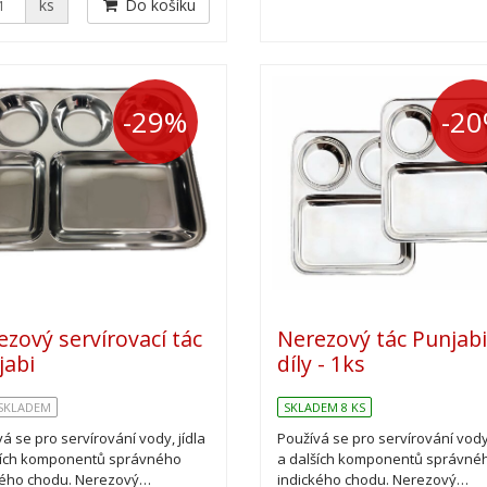
ks
Do košíku
-29%
-2
zový servírovací tác
Nerezový tác Punjabi
jabi
díly - 1ks
 SKLADEM
SKLADEM 8 KS
á se pro servírování vody, jídla
Používá se pro servírování vody,
ších komponentů správného
a dalších komponentů správné
kého chodu. Nerezový…
indického chodu. Nerezový…