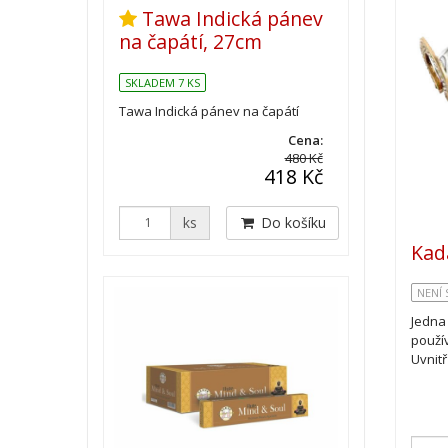
Tawa Indická pánev
na čapátí, 27cm
SKLADEM 7 KS
Tawa Indická pánev na čapátí
Cena:
480 Kč
418 Kč
ks
Do košíku
Kad
NENÍ
Jedna 
použí
Uvnit