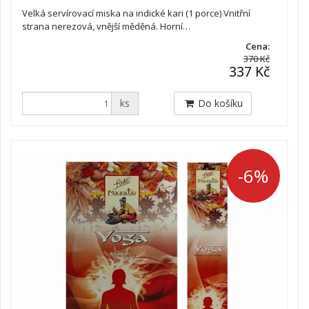
Velká servírovací miska na indické kari (1 porce) Vnitřní
strana nerezová, vnější měděná. Horní…
Cena:
370 Kč
337 Kč
ks
Do košíku
-6%