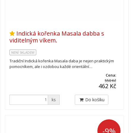
Indická kořenka Masala dabba s
viditelným víkem.
NENÍ SKLADEM
Tradiční Indická kořenka Masala daba je nejen praktickým
pomocníkem, ale i ozdobou každé orientální…
Cena:
550 Kč
462 Kč
ks
Do košíku
-9%