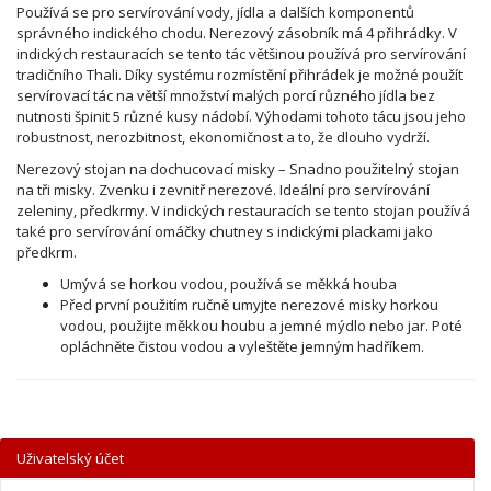
Používá se pro servírování vody, jídla a dalších komponentů
správného indického chodu. Nerezový zásobník má 4 přihrádky. V
indických restauracích se tento tác většinou používá pro servírování
tradičního Thali. Díky systému rozmístění přihrádek je možné použít
servírovací tác na větší množství malých porcí různého jídla bez
nutnosti špinit 5 různé kusy nádobí. Výhodami tohoto tácu jsou jeho
robustnost, nerozbitnost, ekonomičnost a to, že dlouho vydrží.
Nerezový stojan na dochucovací misky – Snadno použitelný stojan
na tři misky. Zvenku i zevnitř nerezové. Ideální pro servírování
zeleniny, předkrmy. V indických restauracích se tento stojan používá
také pro servírování omáčky chutney s indickými plackami jako
předkrm.
Umývá se horkou vodou, používá se měkká houba
Před první použitím ručně umyjte nerezové misky horkou
vodou, použijte měkkou houbu a jemné mýdlo nebo jar. Poté
opláchněte čistou vodou a vyleštěte jemným hadříkem.
Uživatelský účet