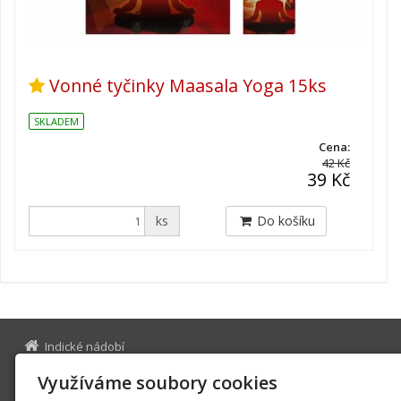
Vonné tyčinky Maasala Yoga 15ks
SKLADEM
Cena:
42 Kč
39 Kč
ks
Do košíku
Indické nádobí
Na Bělidle 975/17
Využíváme soubory cookies
150 00 Praha 5