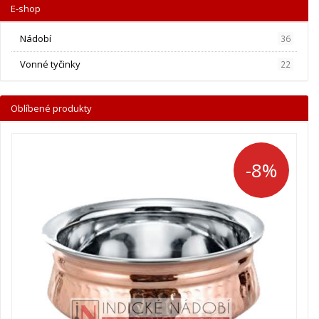
E-shop
Nádobí
36
Vonné tyčinky
22
Oblíbené produkty
-8%