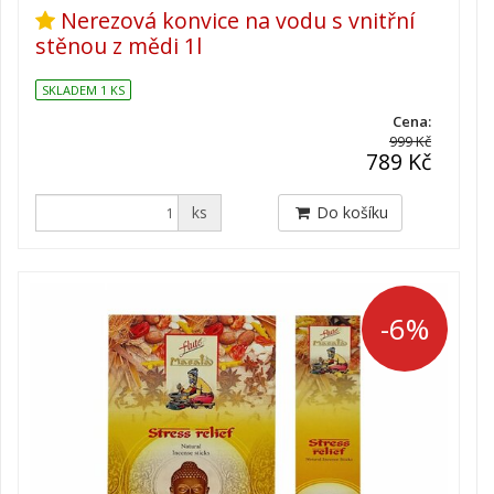
Nerezová konvice na vodu s vnitřní
stěnou z mědi 1l
SKLADEM 1 KS
Cena:
999 Kč
789 Kč
ks
Do košíku
-6%