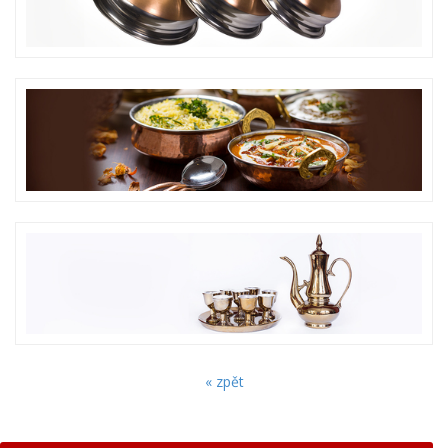
« zpět