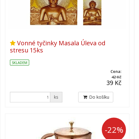
Vonné tyčinky Masala Úleva od
stresu 15ks
SKLADEM
Cena:
42 Kč
39 Kč
ks
Do košíku
-22%