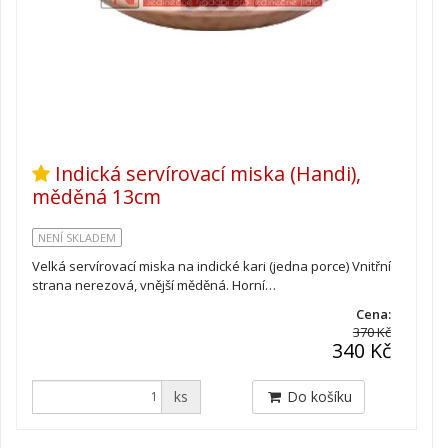
Indická servírovací miska (Handi),
měděná 13cm
NENÍ SKLADEM
Velká servírovací miska na indické kari (jedna porce) Vnitřní
strana nerezová, vnější měděná. Horní…
Cena:
370 Kč
340 Kč
ks
Do košíku