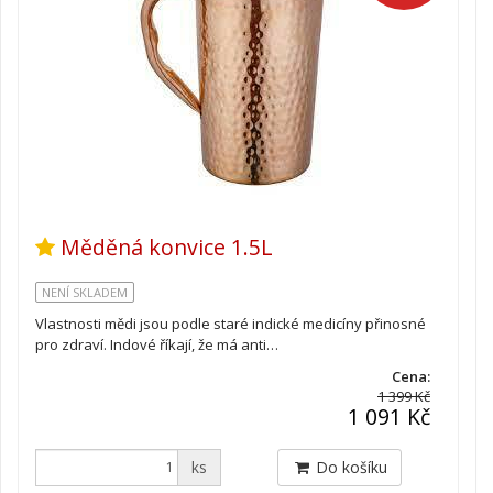
Měděná konvice 1.5L
NENÍ SKLADEM
Vlastnosti mědi jsou podle staré indické medicíny přinosné
pro zdraví. Indové říkají, že má anti…
Cena:
1 399 Kč
1 091 Kč
ks
Do košíku